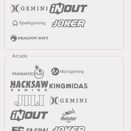
Arcade