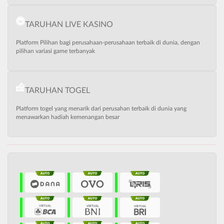
TARUHAN LIVE KASINO
Platform Pilihan bagi perusahaan-perusahaan terbaik di dunia, dengan
pilihan variasi game terbanyak
TARUHAN TOGEL
Platform togel yang menarik dari perusahan terbaik di dunia yang
menawarkan hadiah kemenangan besar