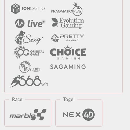
Race
Togel