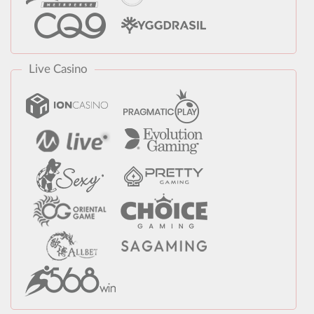
Live Casino