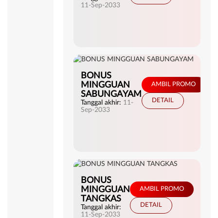
11-Sep-2033
BONUS
MINGGUAN
AMBIL PROMO
SABUNGAYAM
DETAIL
Tanggal akhir:
11-
Sep-2033
BONUS
MINGGUAN
AMBIL PROMO
TANGKAS
DETAIL
Tanggal akhir:
11-Sep-2033