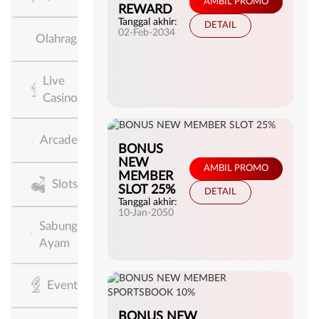
AMBIL PROMO
REWARD
Tanggal akhir:
DETAIL
02-Feb-2034
Olahraga
Live
Casino
Arcade
BONUS
NEW
AMBIL PROMO
MEMBER
Slots
SLOT 25%
DETAIL
Tanggal akhir:
10-Jan-2050
Sabung
Ayam
Event
BONUS NEW