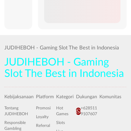
JUDIHEBOH - Gaming Slot The Best in Indonesia
JUDIHEBOH - Gaming
Slot The Best in Indonesia
Kebijaksanaan
Platform
Kategori
Dukungan
Komunitas
Tentang
Promosi
Hot
+628511
JUDIHEBOH
Games
9107607
Loyalty
Responsible
Slots
Referral
Gambling