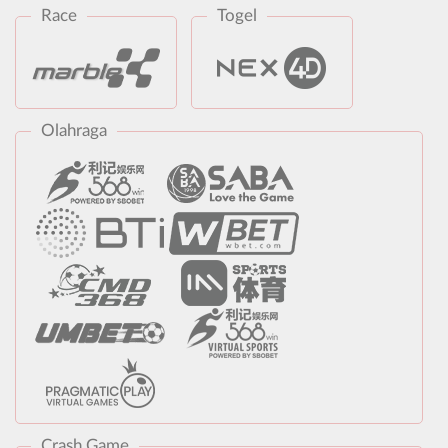
Race
Togel
Olahraga
Crash Game